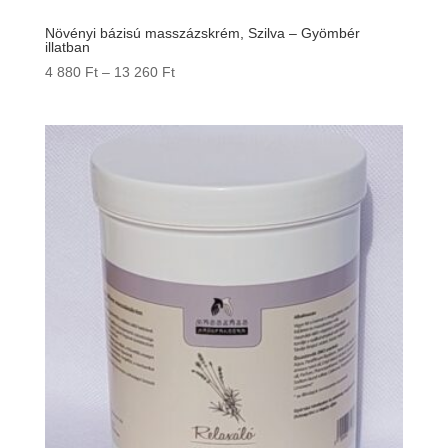
Növényi bázisú masszázskrém, Szilva – Gyömbér
illatban
Ártartomány:
4 880
Ft
–
13 260
Ft
4
880 Ft
-
13
260 Ft