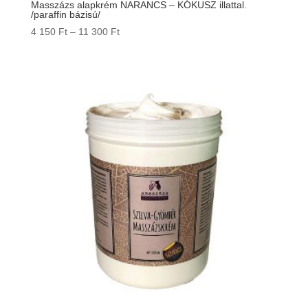
Masszázs alapkrém NARANCS – KÓKUSZ illattal.
/paraffin bázisú/
Ártartomány:
4 150
Ft
–
11 300
Ft
4
150 Ft
-
11
300 Ft