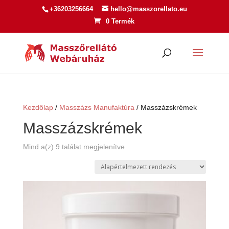
+36203256664
hello@masszorellato.eu
0 Termék
Kezdőlap
/
Masszázs Manufaktúra
/ Masszázskrémek
Masszázskrémek
Mind a(z) 9 találat megjelenítve