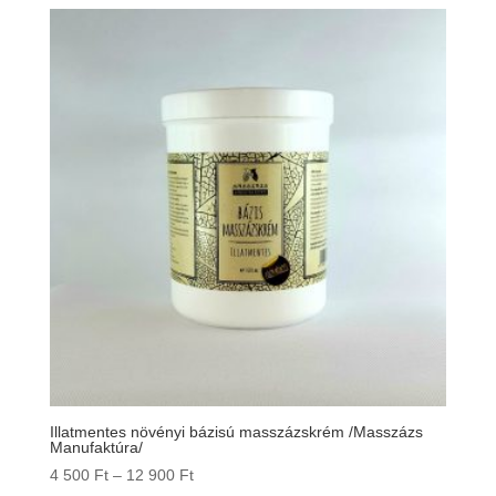
170 Ft
-
11
340 Ft
Illatmentes növényi bázisú masszázskrém /Masszázs
Manufaktúra/
Ártartomány:
4 500
Ft
–
12 900
Ft