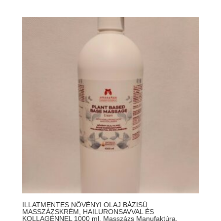
4
500 Ft
-
12
900 Ft
ILLATMENTES NÖVÉNYI OLAJ BÁZISÚ
MASSZÁZSKRÉM, HAILURONSAVVAL ÉS
KOLLAGÉNNEL 1000 ml. Masszázs Manufaktúra.