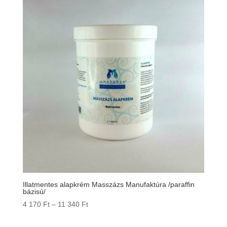
Illatmentes alapkrém Masszázs Manufaktúra /paraffin
bázisú/
Ártartomány:
4 170
Ft
–
11 340
Ft
4