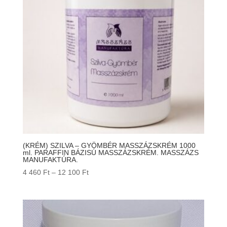
(KRÉM) SZILVA – GYÖMBÉR MASSZÁZSKRÉM 1000
ml. PARAFFIN BÁZISÚ MASSZÁZSKRÉM. MASSZÁZS
MANUFAKTÚRA.
Ártartomány:
4 460
Ft
–
12 100
Ft
4
460 Ft
-
12