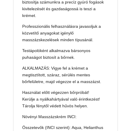
biztosítja számunkra a precíz gyúró fogások
kivitelezését és gazdaságossá is teszi a
krémet.
Professzionális felhasználásra javasoljuk a
közvetítő anyagokat igénylő
masszázskezelések minden típusánál.
Testápolóként alkalmazva bársonyos
puhaságot biztosít a bőrnek.
ALKALMAZÁS: Vigye fel a krémet a
megtisztított, száraz, sérülés mentes
bőrfelületre, majd végezze el a masszázst.
Használat előtt végezzen bőrpróbát!
Kerülje a nyálkahártyával való érintkezést!
Tárolja fénytől védett hűvös helyen.
Növényi Masszázskrém INCI:
Összetevők (INCI szerint): Aqua, Helianthus