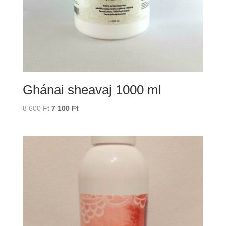
Ghánai sheavaj 1000 ml
Original
Current
8 600
Ft
7 100
Ft
price
price
was:
is:
8
7
600 Ft.
100 Ft.