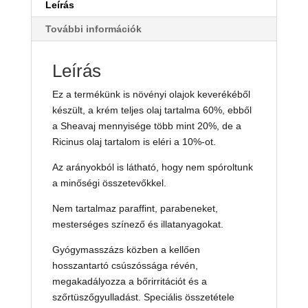
Leírás
További információk
Leírás
Ez a termékünk is növényi olajok keverékéből
készült, a krém teljes olaj tartalma 60%, ebből
a Sheavaj mennyisége több mint 20%, de a
Ricinus olaj tartalom is eléri a 10%-ot.
Az arányokból is látható, hogy nem spóroltunk
a minőségi összetevőkkel.
Nem tartalmaz paraffint, parabeneket,
mesterséges színező és illatanyagokat.
Gyógymasszázs közben a kellően
hosszantartó csúszóssága révén,
megakadályozza a bőrirritációt és a
szőrtüszőgyulladást. Speciális összetétele