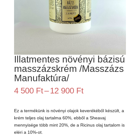
Illatmentes növényi bázisú
masszázskrém /Masszázs
Manufaktúra/
Ártartomány:
4 500
Ft
–
12 900
Ft
4
500 Ft
-
Ez a termékünk is növényi olajok keverékéből készült, a
12
krém teljes olaj tartalma 60%, ebből a Sheavaj
900 Ft
mennyisége több mint 20%, de a Ricinus olaj tartalom is
eléri a 10%-ot.