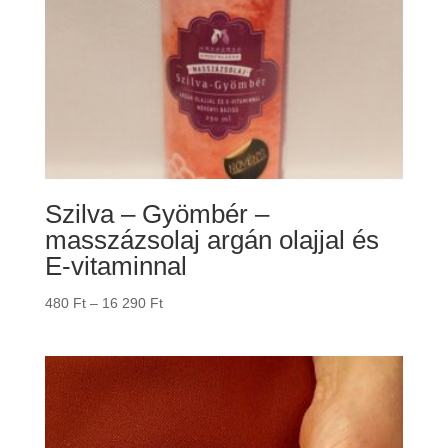
Szilva – Gyömbér –
masszázsolaj argán olajjal és
E-vitaminnal
Ártartomány:
480
Ft
–
16 290
Ft
480 Ft
-
16
290 Ft