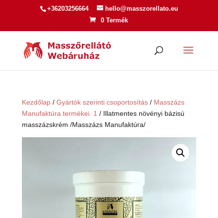
+36203256664
hello@masszorellato.eu
0 Termék
Kezdőlap
/
Gyártók szerinti csoportosítás
/
Masszázs
Manufaktúra termékei. 1
/ Illatmentes növényi bázisú
masszázskrém /Masszázs Manufaktúra/