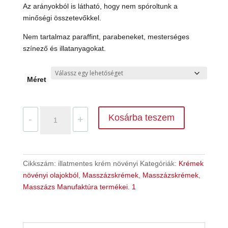
Az arányokból is látható, hogy nem spóroltunk a
minőségi összetevőkkel.
Nem tartalmaz paraffint, parabeneket, mesterséges
színező és illatanyagokat.
Méret
Illatmentes
Kosárba teszem
-
+
növényi
bázisú
masszázskrém
/Masszázs
Cikkszám:
illatmentes krém növényi
Kategóriák:
Krémek
Manufaktúra/
növényi olajokból
,
Masszázskrémek
,
Masszázskrémek
,
mennyiség
Masszázs Manufaktúra termékei. 1