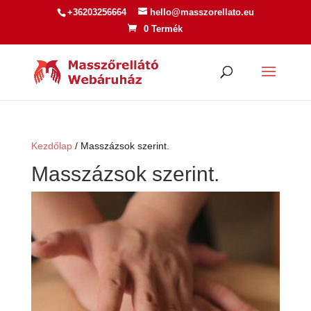
+36203256664
hello@masszorellato.eu
0 Termék
Kezdőlap
/ Masszázsok szerint.
Masszázsok szerint.