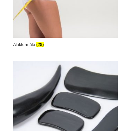
Alakformáló
(29)