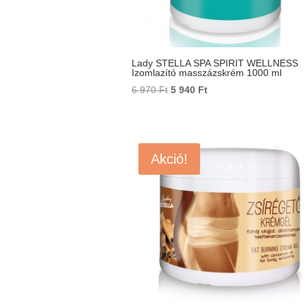
Lady STELLA SPA SPIRIT WELLNESS
Izomlazító masszázskrém 1000 ml
Original
Current
6 970
Ft
5 940
Ft
price
price
was:
is:
6
5
970 Ft.
940 Ft.
Akció!