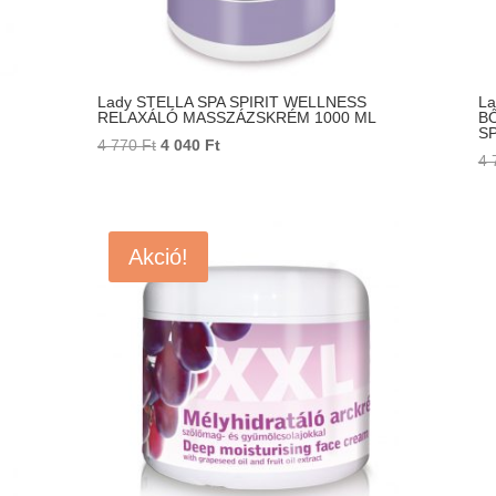
Lady STELLA SPA SPIRIT WELLNESS
La
RELAXÁLÓ MASSZÁZSKRÉM 1000 ML
B
SP
Original
Current
4 770
Ft
4 040
Ft
4 
price
price
was:
is:
4
4
770 Ft.
040 Ft.
Akció!