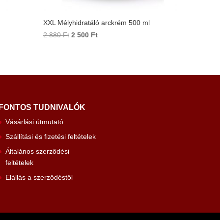
XXL Mélyhidratáló arckrém 500 ml
Original
Current
2 880
Ft
2 500
Ft
price
price
was:
is:
2
2
880 Ft.
500 Ft.
FONTOS TUDNIVALÓK
Vásárlási útmutató
Szállítási és fizetési feltételek
Általános szerződési
feltételek
Elállás a szerződéstől