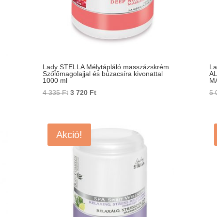
Lady STELLA Mélytápláló masszázskrém
La
Szőlőmagolajjal és búzacsíra kivonattal
A
1000 ml
MA
Original
Current
4 335
Ft
3 720
Ft
5 
price
price
was:
is:
4
3
Akció!
335 Ft.
720 Ft.