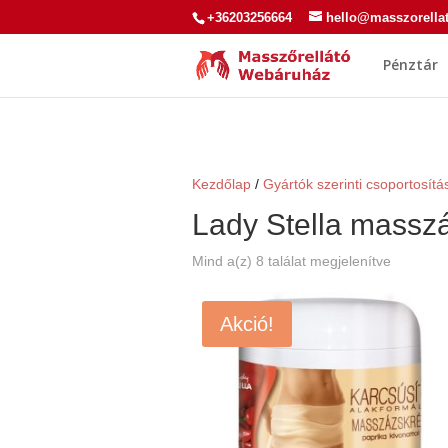
+36203256664
hello@masszorella
Pénztár
Kezdőlap
/
Gyártók szerinti csoportosítá
Lady Stella massz
Mind a(z) 8 találat megjelenítve
Akció!