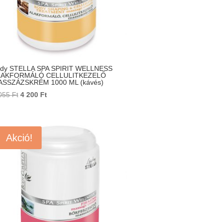
dy STELLA SPA SPIRIT WELLNESS
LAKFORMÁLÓ CELLULITKEZELŐ
SSZÁZSKRÉM 1000 ML (kávés)
Original
Current
055
Ft
4 200
Ft
price
price
was:
is:
5
4
Akció!
055 Ft.
200 Ft.