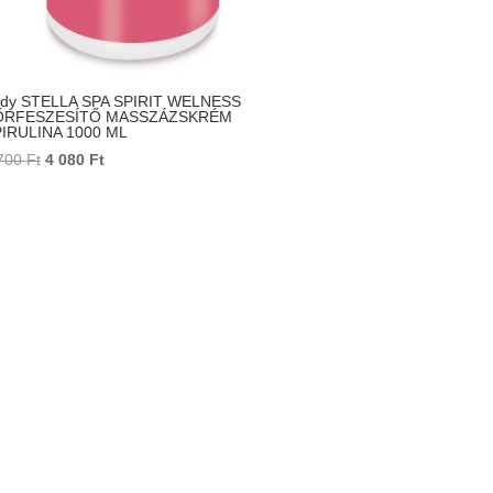
dy STELLA SPA SPIRIT WELNESS
ŐRFESZESÍTŐ MASSZÁZSKRÉM
IRULINA 1000 ML
Original
Current
700
Ft
4 080
Ft
price
price
was:
is:
4
4
700 Ft.
080 Ft.