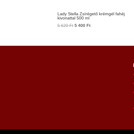
Lady Stella Zsírégető krémgél fahéj
kivonattal 500 ml
Original
Current
5 620
Ft
5 400
Ft
price
price
was:
is:
5
5
620 Ft.
400 Ft.