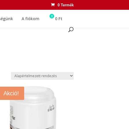
0 Termék
0
ségünk
A fiókom
0
Ft
Akció!