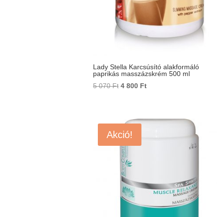
Lady Stella Karcsúsító alakformáló
paprikás masszázskrém 500 ml
Original
Current
5 070
Ft
4 800
Ft
price
price
was:
is:
5
4
070 Ft.
800 Ft.
Akció!