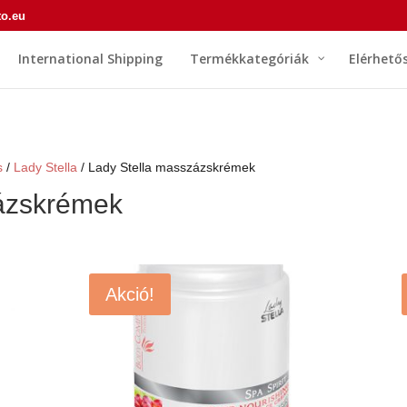
to.eu
International Shipping
Termékkategóriák
Elérhető
s
/
Lady Stella
/ Lady Stella masszázskrémek
ázskrémek
Akció!