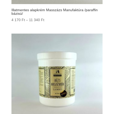
Illatmentes alapkrém Masszázs Manufaktúra /paraffin
bázisú/
Ártartomány:
4 170
Ft
–
11 340
Ft
4
170 Ft
-
11
340 Ft