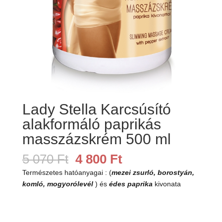
Lady Stella Karcsúsító
alakformáló paprikás
masszázskrém 500 ml
Original
Current
5 070
Ft
4 800
Ft
price
price
Természetes hatóanyagai : (
mezei zsurló, borostyán,
was:
is:
komló, mogyorólevél
) és
édes paprika
kivonata
5
4
070 Ft.
800 Ft.