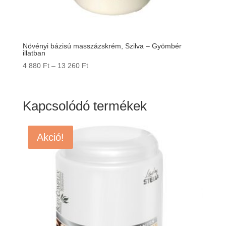
Növényi bázisú masszázskrém, Szilva – Gyömbér
illatban
Ártartomány:
4 880
Ft
–
13 260
Ft
4
880 Ft
-
Kapcsolódó termékek
13
260 Ft
Akció!