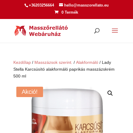
+36203256664
hello@masszorellato.eu
0 Termék
Kezdőlap
/
Masszázsok szerint.
/
Alakformáló
/ Lady
Stella Karcsúsító alakformáló paprikás masszázskrém
500 ml
Akció!