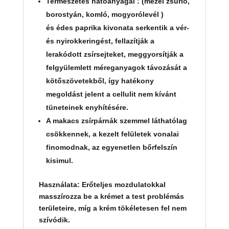
Természetes hatóanyagai : (mezei zsurló,
borostyán, komló, mogyorólevél )
és édes paprika kivonata serkentik a vér-
és nyirokkeringést, fellazítják a
lerakódott zsírsejteket, meggyorsítják a
felgyülemlett méreganyagok távozását a
kötőszövetekből, így hatékony
megoldást jelent a cellulit nem kívánt
tüneteinek enyhítésére.
A makacs zsírpárnák szemmel láthatólag
csökkennek, a kezelt felületek vonalai
finomodnak, az egyenetlen bőrfelszín
kisimul.
Használata: Erőteljes mozdulatokkal
masszírozza be a krémet a test problémás
területeire, míg a krém tökéletesen fel nem
szívódik.