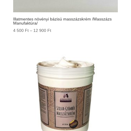
Illatmentes növényi bázisú masszázskrém /Masszázs
Manufaktúra/
Ártartomány:
4 500
Ft
–
12 900
Ft
4
500 Ft
-
12
900 Ft