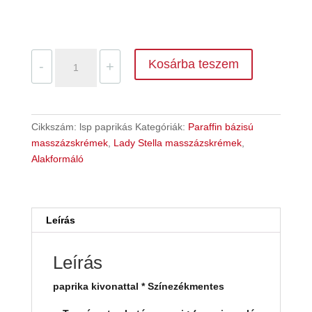
Lady
Kosárba teszem
-
+
Stella
Karcsúsító
alakformáló
paprikás
Cikkszám:
lsp paprikás
Kategóriák:
Paraffin bázisú
masszázskrém
masszázskrémek
,
Lady Stella masszázskrémek
,
500
Alakformáló
ml
mennyiség
Leírás
Leírás
paprika kivonattal * Színezékmentes