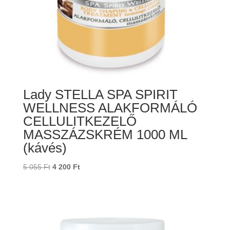
Lady STELLA SPA SPIRIT
WELLNESS ALAKFORMÁLÓ
CELLULITKEZELŐ
MASSZÁZSKRÉM 1000 ML
(kávés)
Original
Current
5 055
Ft
4 200
Ft
price
price
was:
is:
5
4
055 Ft.
200 Ft.