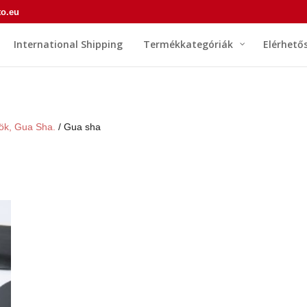
to.eu
International Shipping
Termékkategóriák
Elérhető
ök, Gua Sha.
/ Gua sha