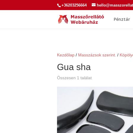
+36203256664
hello@masszorella
Pénztár
Kezdőlap
/
Masszázsok szerint.
/
Köpöly
Gua sha
Összesen 1 találat