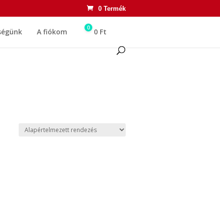
0 Termék
0
ségünk
A fiókom
0
Ft