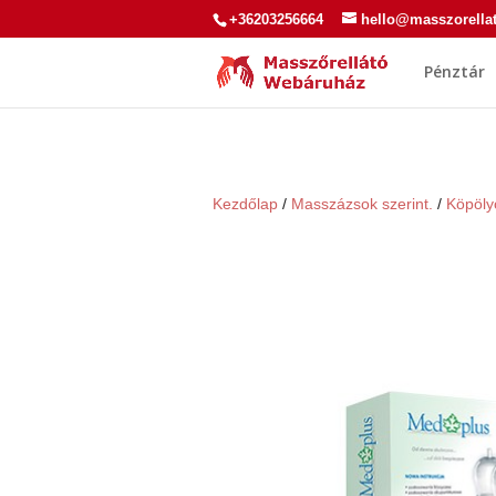
+36203256664
hello@masszorella
Pénztár
Kezdőlap
/
Masszázsok szerint.
/
Köpöly