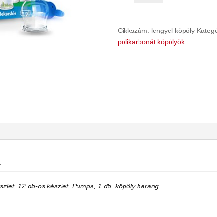
pumpával.
mennyiség
Cikkszám:
lengyel köpöly
Kategó
polikarbonát köpölyök
k
szlet, 12 db-os készlet, Pumpa, 1 db. köpöly harang