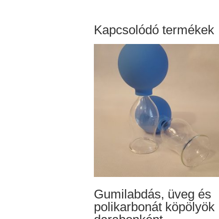
480 Ft
-
16
Kapcsolódó termékek
290 Ft
Gumilabdás, üveg és
polikarbonát köpölyök