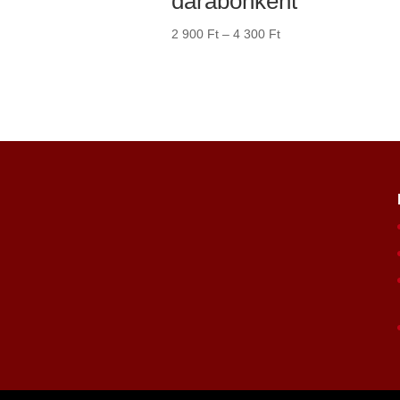
darabonként
Ártartomány:
2 900
Ft
–
4 300
Ft
2
900 Ft
-
4
300 Ft