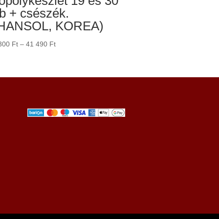
öpölykészlet 19 és 30
b + csészék.
HANSOL, KOREA)
Ártartomány:
300
Ft
–
41 490
Ft
2
300 Ft
-
41
490 Ft