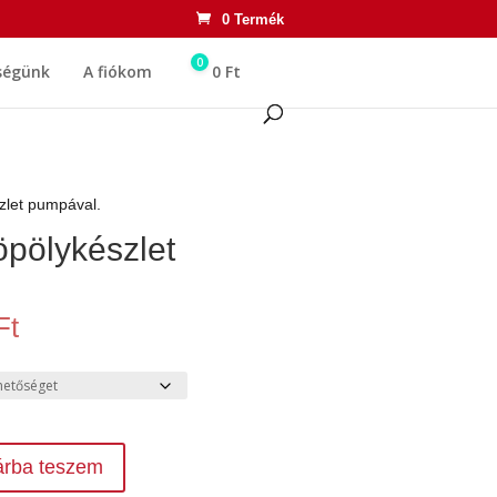
0 Termék
0
ségünk
A fiókom
0
Ft
zlet pumpával.
pölykészlet
Ártartomány:
Ft
1
500 Ft
-
16
000 Ft
árba teszem