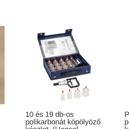
10 és 19 db-os
P
polikarbonát köpölyöző
p