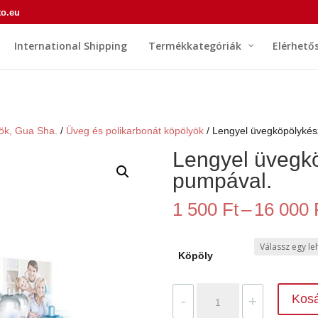
to.eu
International Shipping
Termékkategóriák
Elérhető
ök, Gua Sha.
/
Üveg és polikarbonát köpölyök
/ Lengyel üvegköpölykés
Lengyel üvegkö
pumpával.
1 500
Ft
–
16 000
Köpöly
Lengyel
Kos
-
+
üvegköpölykészlet