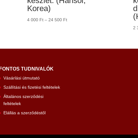
készlet. (Hansol,
k
Korea)
d
(
Ártartomány:
4 000
Ft
–
24 500
Ft
4
2 
000 Ft
-
24
500 Ft
FONTOS TUDNIVALÓK
Vásárlási útmutató
Szállítási és fizetési feltételek
Általános szerződési
feltételek
Elállás a szerződéstől