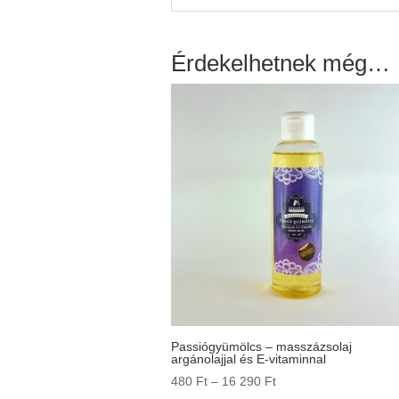
Érdekelhetnek még…
Passiógyümölcs – masszázsolaj
argánolajjal és E-vitaminnal
Ártartomány:
480
Ft
–
16 290
Ft