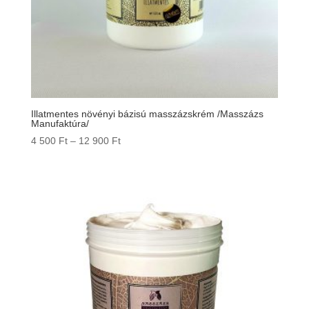
Illatmentes növényi bázisú masszázskrém /Masszázs
Manufaktúra/
Ártartomány:
4 500
Ft
–
12 900
Ft
4
500 Ft
-
12
900 Ft