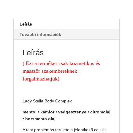
active
ice
gél
500
Leírás
ml
További információk
mennyiség
Leírás
( Ezt a terméket csak kozmetikus és
masszőr szakembereknek
forgalmazhatjuk)
Lady Stella Body Complex
mentol • kámfor • vadgesztenye • citromolaj
• borsmenta olaj
A test problémás területein jelentkező cellulit