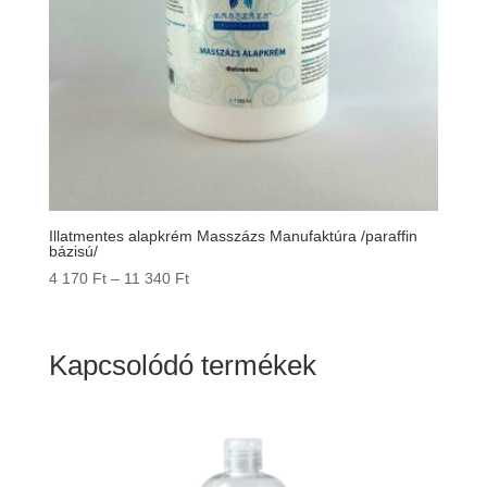
Illatmentes alapkrém Masszázs Manufaktúra /paraffin
bázisú/
Ártartomány:
4 170
Ft
–
11 340
Ft
4
170 Ft
-
Kapcsolódó termékek
11
340 Ft