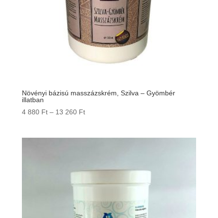
Növényi bázisú masszázskrém, Szilva – Gyömbér
illatban
Ártartomány:
4 880
Ft
–
13 260
Ft
4
880 Ft
-
13
260 Ft