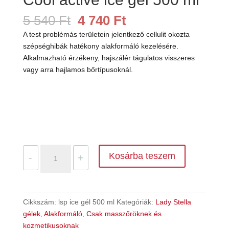
Original
Current
5 540
Ft
4 740
Ft
price
price
A test problémás területein jelentkező cellulit okozta
was:
is:
szépséghibák hatékony alakformáló kezelésére.
5
4
Alkalmazható érzékeny, hajszálér tágulatos visszeres
540 Ft.
740 Ft.
vagy arra hajlamos bőrtípusoknál.
Lady
Kosárba teszem
-
+
STELLA
Body
Complex
Slim
Cikkszám:
lsp ice gél 500 ml
Kategóriák:
Lady Stella
Contour
gélek
,
Alakformáló
,
Csak masszőröknek és
Cool
kozmetikusoknak