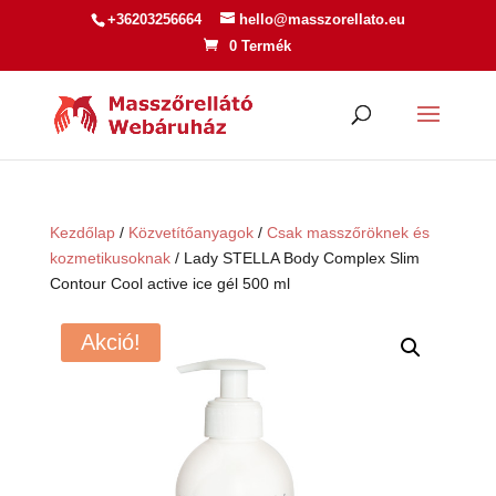
+36203256664
hello@masszorellato.eu
0 Termék
Kezdőlap
/
Közvetítőanyagok
/
Csak masszőröknek és
kozmetikusoknak
/ Lady STELLA Body Complex Slim
Contour Cool active ice gél 500 ml
Akció!