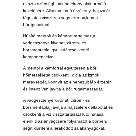
okozta szépséghibák hatékony alakformáló
kezelésére. Alkalmazható érzékeny, hajszálér
tágulatos visszeres vagy arra hajlamos
bőrtípusoknál.
Hűsítő mentolt és kámfort tartalmaz,a
vadgesztenye kivonat, citrom- és
borsmentaolaj gyulladáscsökkentő
komponenseivel.
A mentol a kámforral együttesen a bőr
hőmérsékletét csökkenti, oldja az izmok
merevségét, könnyít az elnehezült láb érzetén
és intenzíven javítja a bőr rugalmasságát.
A vadgesztenye kivonat, citrom- és
borsmentaolaj javítja a hajszálerek állapotát és
csökkenti a víz visszatartását.Hűtő hatása
élénkíti az anyagcsere folyamatot a bőrben,
segít kiüríteni a lerakódott salakanyagokat.