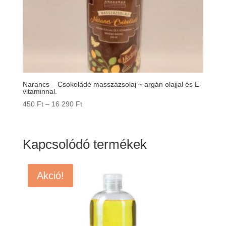
Narancs – Csokoládé masszázsolaj ~ argán olajjal és E-
vitaminnal.
Ártartomány:
450
Ft
–
16 290
Ft
450 Ft
-
16
Kapcsolódó termékek
290 Ft
Akció!