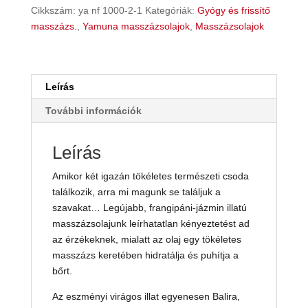
masszázsolaj
Cikkszám:
ya nf 1000-2-1
Kategóriák:
Gyógy és frissítő
mennyiség
masszázs.
,
Yamuna masszázsolajok
,
Masszázsolajok
Leírás
További információk
Leírás
Amikor két igazán tökéletes természeti csoda
találkozik, arra mi magunk se találjuk a
szavakat… Legújabb, frangipáni-jázmin illatú
masszázsolajunk leírhatatlan kényeztetést ad
az érzékeknek, mialatt az olaj egy tökéletes
masszázs keretében hidratálja és puhítja a
bőrt.
Az eszményi virágos illat egyenesen Balira,