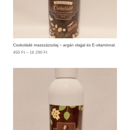
Csokoládé masszázsolaj ~ argán olajjal és E-vitaminnal.
Ártartomány:
450
Ft
–
16 290
Ft
450 Ft
-
16
290 Ft