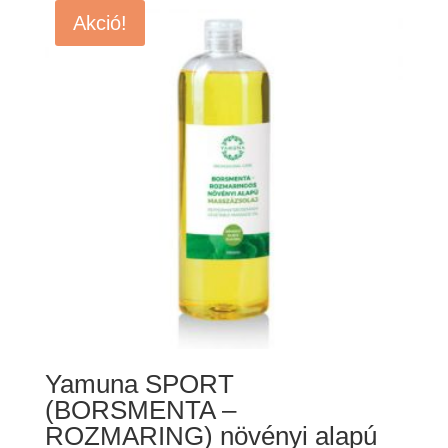
-
Akció!
15
690 Ft
Yamuna SPORT
(BORSMENTA –
ROZMARING) növényi alapú