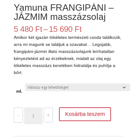
Yamuna FRANGIPÁNI –
JÁZMIM masszázsolaj
Ártartomány:
5 480
Ft
–
15 690
Ft
5
Amikor két igazán tökéletes természeti csoda találkozik,
480 Ft
arra mi magunk se találjuk a szavakat… Legújabb,
-
frangipáni-jázmin illatú masszázsolajunk leírhatatlan
15
kényeztetést ad az érzékeknek, mialatt az olaj egy
690 Ft
tökéletes masszázs keretében hidratálja és puhítja a
bőrt.
ml.
Yamuna
Kosárba teszem
-
+
FRANGIPÁNI
-
JÁZMIM