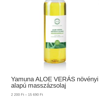
Yamuna ALOE VERÁS növényi
alapú masszázsolaj
Ártartomány:
2 200
Ft
–
15 690
Ft
2
200 Ft