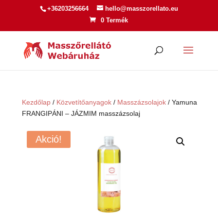
+36203256664
hello@masszorellato.eu
0 Termék
Kezdőlap
/
Közvetítőanyagok
/
Masszázsolajok
/ Yamuna
FRANGIPÁNI – JÁZMIM masszázsolaj
Akció!