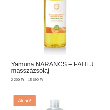
Yamuna NARANCS – FAHÉJ
masszázsolaj
Ártartomány:
2 200
Ft
–
15 690
Ft
2
200 Ft
-
Akció!
15
690 Ft