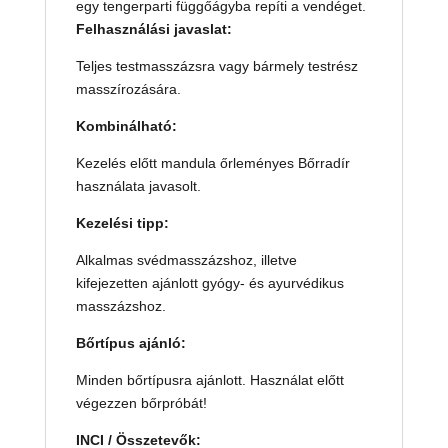
egy tengerparti függőágyba repíti a vendéget.
Felhasználási javaslat:
Teljes testmasszázsra vagy bármely testrész
masszírozására.
Kombinálható:
Kezelés előtt mandula őrleményes Bőrradír
használata javasolt.
Kezelési tipp:
Alkalmas svédmasszázshoz, illetve
kifejezetten ajánlott gyógy- és ayurvédikus
masszázshoz.
Bőrtípus ajánló:
Minden bőrtípusra ajánlott. Használat előtt
végezzen bőrpróbát!
INCI / Összetevők: