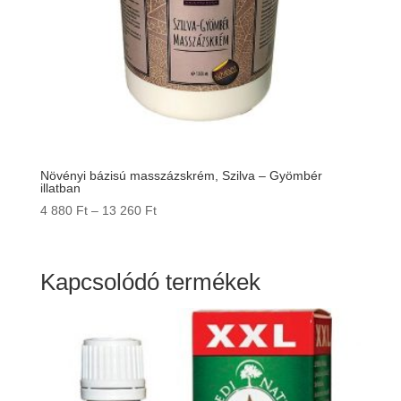
Növényi bázisú masszázskrém, Szilva – Gyömbér
illatban
Ártartomány:
4 880
Ft
–
13 260
Ft
4
880 Ft
-
Kapcsolódó termékek
13
260 Ft