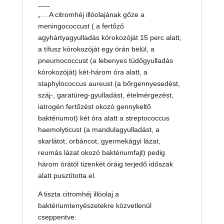
___
„… A citromhéj illóolajának gőze a
meningococcust ( a fertőző
agyhártyagyulladás kórokozóját 15 perc alatt,
a tífusz kórokozóját egy órán belül, a
pneumococcust (a lebenyes tüdőgyulladás
kórokozóját) két-három óra alatt, a
staphylococcus aureust (a bőrgennyesedést,
száj-, garatüreg-gyulladást, ételmérgezést,
iatrogén fertőzést okozó gennykeltő
baktériumot) két óra alatt a streptococcus
haemolyticust (a mandulagyulladást, a
skarlátot, orbáncot, gyermekágyi lázat,
reumás lázat okozó baktériumfajt) pedig
három órától tizenkét óráig terjedő időszak
alatt pusztította el.
A tiszta citromhéj illóolaj a
baktériumtenyészetekre közvetlenül
cseppentve: