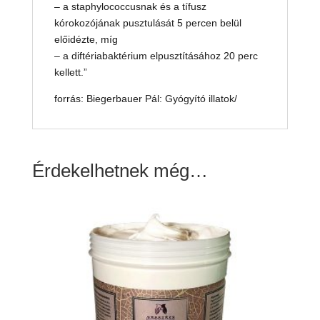
– a staphylococcusnak és a tífusz
kórokozójának pusztulását 5 percen belül
előidézte, míg
– a diftériabaktérium elpusztításához 20 perc
kellett.”
forrás: Biegerbauer Pál: Gyógyító illatok/
Érdekelhetnek még…