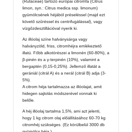
(Rutaceae) tartozó európai citromfa (Citrus
limon, syn.: Citrus medica ssp. limonum)
gyümölcsének héjából préseléssel (majd ezt
követő szűréssel és centrifugálással), vagy
vízgőzdesztillációval nyerik ki.
Az illóolaj színe halványsárga vagy
halványzöld, friss, citromhéjra emlékeztető
illatú. Főbb alkotórészei a limonén (60-80%), a
β-pinén és a γ-terpinén (10%), valamint a
bergaptén (0,15-0,25%). Jellemző illatát a
gerániál (citrál A) és a nerál (citrál B) adja (3-
5%).
A citrom héja tartalmazza az illóolajat, amit
hidegen sajtolás módszerével vonnak ki
belőle.
A héj illóolaj tartalma 1,5%, ami azt jelenti,
hogy 1 kg citrom olaj előállításához 60-70 kg
citromhéj szükséges. (Ez körülbelül 3000 db
gyümölcs héja.)