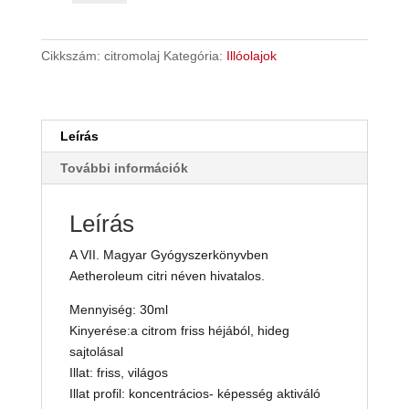
ILLÓOLAJ
(Citrus
limon
Cikkszám:
citromolaj
Kategória:
Illóolajok
pell
oil)
30ml.
MEDINATURAL.*
Leírás
mennyiség
További információk
Leírás
A VII. Magyar Gyógyszerkönyvben
Aetheroleum citri néven hivatalos.
Mennyiség: 30ml
Kinyerése:a citrom friss héjából, hideg
sajtolásal
Illat: friss, világos
Illat profil: koncentrácios- képesség aktiváló