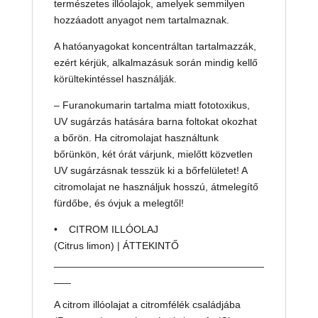
természetes illóolajok, amelyek semmilyen
hozzáadott anyagot nem tartalmaznak.
A hatóanyagokat koncentráltan tartalmazzák,
ezért kérjük, alkalmazásuk során mindig kellő
körültekintéssel használják.
– Furanokumarin tartalma miatt fototoxikus,
UV sugárzás hatására barna foltokat okozhat
a bőrön. Ha citromolajat használtunk
bőrünkön, két órát várjunk, mielőtt közvetlen
UV sugárzásnak tesszük ki a bőrfelületet! A
citromolajat ne használjuk hosszú, átmelegítő
fürdőbe, és óvjuk a melegtől!
• CITROM ILLÓOLAJ
(Citrus limon) | ÁTTEKINTŐ
_____________________________________
___
A citrom illóolajat a citromfélék családjába