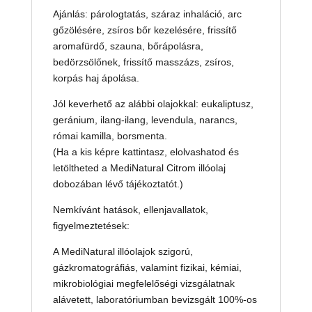
Ajánlás: párologtatás, száraz inhaláció, arc
gőzölésére, zsíros bőr kezelésére, frissítő
aromafürdő, szauna, bőrápolásra,
bedörzsölőnek, frissítő masszázs, zsíros,
korpás haj ápolása.
Jól keverhető az alábbi olajokkal: eukaliptusz,
geránium, ilang-ilang, levendula, narancs,
római kamilla, borsmenta.
(Ha a kis képre kattintasz, elolvashatod és
letöltheted a MediNatural Citrom illóolaj
dobozában lévő tájékoztatót.)
Nemkívánt hatások, ellenjavallatok,
figyelmeztetések:
A MediNatural illóolajok szigorú,
gázkromatográfiás, valamint fizikai, kémiai,
mikrobiológiai megfelelőségi vizsgálatnak
alávetett, laboratóriumban bevizsgált 100%-os