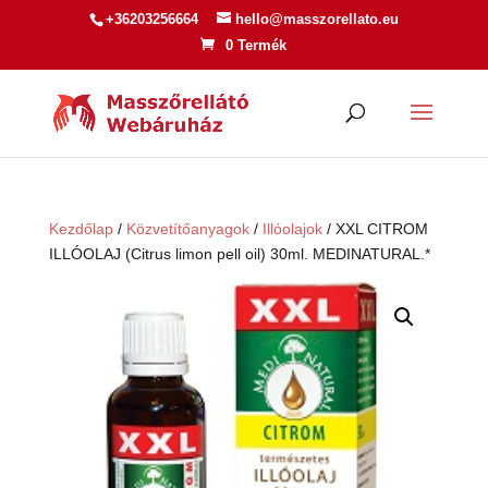
+36203256664
hello@masszorellato.eu
0 Termék
Kezdőlap
/
Közvetítőanyagok
/
Illóolajok
/ XXL CITROM
ILLÓOLAJ (Citrus limon pell oil) 30ml. MEDINATURAL.*