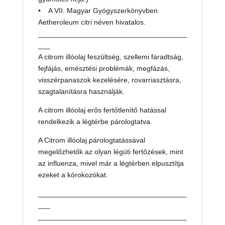
• A VII. Magyar Gyógyszerkönyvben
Aetheroleum citri néven hivatalos.
_____________________________________
___
A citrom illóolaj feszültség, szellemi fáradtság,
fejfájás, emésztési problémák, megfázás,
visszérpanaszok kezelésére, rovarriasztásra,
szagtalanításra használják.
A citrom illóolaj erős fertőtlenítő hatással
rendelkezik a légtérbe párologtatva.
A Citrom illóolaj párologtatássával
megelőzhetők az olyan légúti fertőzések, mint
az influenza, mivel már a légtérben elpusztítja
ezeket a kórokozókat.
_____________________________________
___
_____________________________________