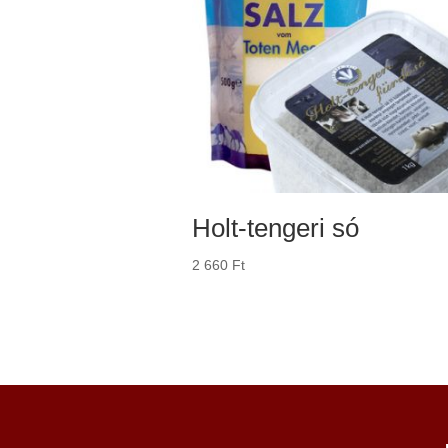
Holt-tengeri só
2 660
Ft