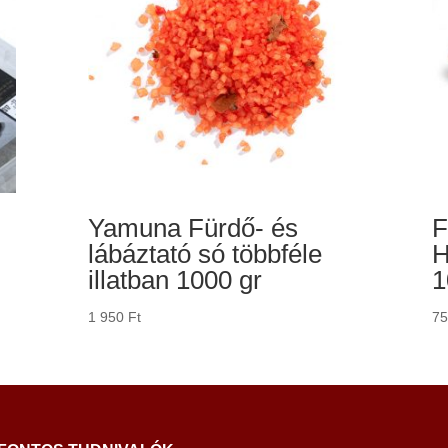
Yamuna Fürdő- és
F
lábáztató só többféle
H
illatban 1000 gr
1
1 950
Ft
7