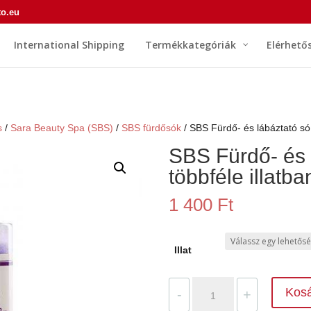
to.eu
International Shipping
Termékkategóriák
Elérhető
s
/
Sara Beauty Spa (SBS)
/
SBS fürdősók
/ SBS Fürdő- és lábáztató só 
SBS Fürdő- és 
többféle illatba
1 400
Ft
Illat
SBS
Kos
-
+
Fürdő-