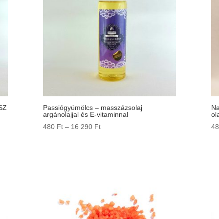
SZ
Passiógyümölcs – masszázsolaj
Na
argánolajjal és E-vitaminnal
ol
Ártartomány:
480
Ft
–
16 290
Ft
4
480 Ft
-
16
290 Ft