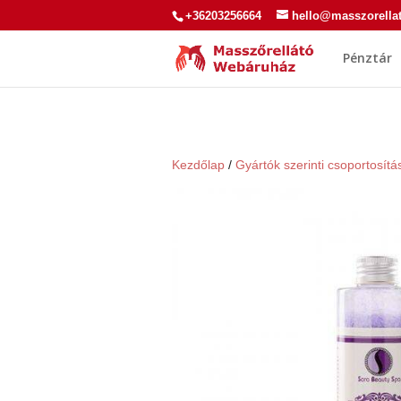
+36203256664
hello@masszorella
Pénztár
Kezdőlap
/
Gyártók szerinti csoportosítá