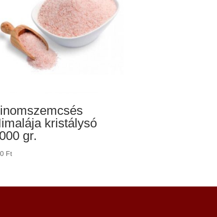
inomszemcsés
imalája kristálysó
000 gr.
50
Ft