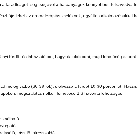
 a fáradtságot, segítségével a hatóanyagok könnyebben felszívódva fej
ítője lehet az aromaterápiás zseléknek, együttes alkalmazásukkal hat
nyi fürdő- és lábáztató sót, hagyjuk feloldódni, majd lehetőség szerin
d meleg vízbe (36-38 fok), s élvezze a fürdőt 10-30 percen át. Haszná
 napokon, megszakítás nélkül. Ismétlése 2-3 havonta lehetséges.
asználható
 nyugtató
elaxáló, frissítő, stresszoldó