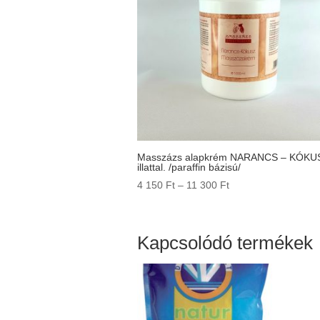
Masszázs alapkrém NARANCS – KÓKU
illattal. /paraffin bázisú/
Ártartomány:
4 150
Ft
–
11 300
Ft
4
150 Ft
-
Kapcsolódó termékek
11
300 Ft