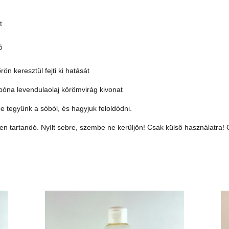
t
ó
ön keresztül fejti ki hatását
bóna levendulaolaj körömvirág kivonat
be tegyünk a sóból, és hagyjuk feloldódni.
n tartandó. Nyílt sebre, szembe ne kerüljön! Csak külső használatra! 