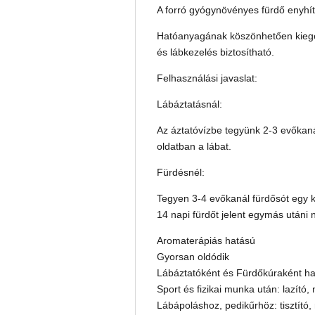
A forró gyógynövényes fürdő enyhíti
Hatóanyagának köszönhetően kiegész
és lábkezelés biztosítható.
Felhasználási javaslat:
Lábáztatásnál:
Az áztatóvízbe tegyünk 2-3 evőkanál
oldatban a lábat.
Fürdésnél:
Tegyen 3-4 evőkanál fürdősót egy ká
14 napi fürdőt jelent egymás utáni
Aromaterápiás hatású
Gyorsan oldódik
Lábáztatóként és Fürdőkúraként h
Sport és fizikai munka után: lazító,
Lábápoláshoz, pedikűrhöz: tisztító, r