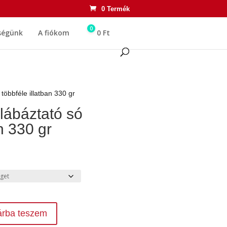
0 Termék
0
ségünk
A fiókom
0
Ft
többféle illatban 330 gr
lábáztató só
n 330 gr
árba teszem