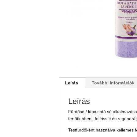
Leírás
További információk
Leírás
Fürdősó / lábáztató só alkalmazása
fertőtleníteni, felfrissíti és regener
Testfürdőként használva kellemes fel