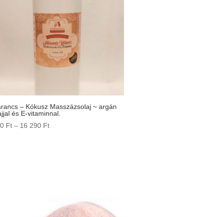
rancs – Kókusz Masszázsolaj ~ argán
ajjal és E-vitaminnal.
Ártartomány:
80
Ft
–
16 290
Ft
480 Ft
-
16
290 Ft