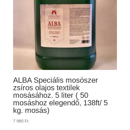
ALBA Speciális mosószer
zsíros olajos textilek
mosásához. 5 liter ( 50
mosáshoz elegendő, 138ft/ 5
kg. mosás)
7 980
Ft