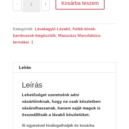
Kosárba teszem
4
3
-
+
lávaköves
000 Ft.
200 Ft.
masszázshoz
1
db
Kategóriák:
Lávakagyló-Lávakő
,
Kefék-kövek-
mennyiség
bambuszok-kiegészítők
,
Masszázs Manufaktúra
termékei. 1
Leírás
Leírás
Lehetőséget szeretnénk adni
vásárlóinknak, hogy ne csak készletben
vásárolhassanak, hanem saját maguk is
összeállítsák a lávakő készletüket.
Itt egyesével kiválogathatják és kosárba