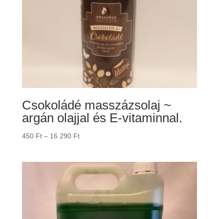
Csokoládé masszázsolaj ~
argán olajjal és E-vitaminnal.
Ártartomány:
450
Ft
–
16 290
Ft
450 Ft
-
16
290 Ft