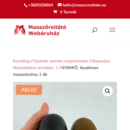
+36203256664
hello@masszorellato.eu
0 Termék
Kezdőlap
/
Gyártók szerinti csoportosítás
/
Masszázs
Manufaktúra termékei. 1
/ NYAKKŐ, lávaköves
masszázshoz 1 db
Akció!