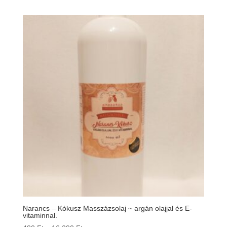
-
16
290 Ft
Narancs – Kókusz Masszázsolaj ~ argán olajjal és E-
vitaminnal.