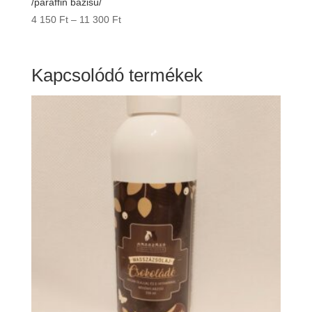
/paraffin bázisú/
Ártartomány:
4 150
Ft
–
11 300
Ft
4
150 Ft
-
Kapcsolódó termékek
11
300 Ft