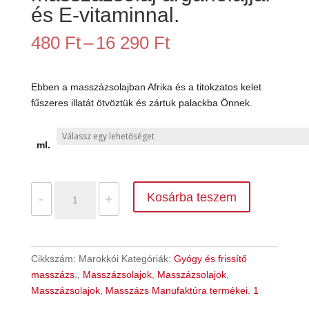
és E-vitaminnal.
Ártartomány:
480
Ft
–
16 290
Ft
480 Ft
-
16
Ebben a masszázsolajban Afrika és a titokzatos kelet
290 Ft
fűszeres illatát ötvöztük és zártuk palackba Önnek.
ml.
Marokkói
Kosárba teszem
-
+
fűszer
masszázsolaj
argánolajjal
és
Cikkszám:
Marokkói
Kategóriák:
Gyógy és frissítő
E-
masszázs.
,
Masszázsolajok
,
Masszázsolajok
,
vitaminnal.
Masszázsolajok
,
Masszázs Manufaktúra termékei. 1
mennyiség