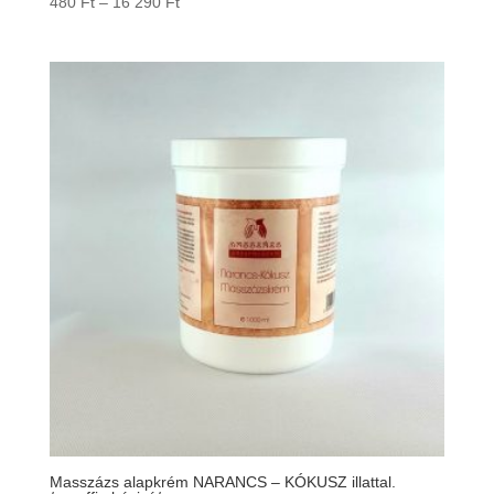
Ártartomány:
480
Ft
–
16 290
Ft
480 Ft
-
16
290 Ft
Masszázs alapkrém NARANCS – KÓKUSZ illattal.