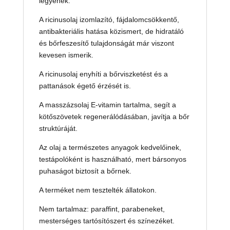
legyenek.
A ricinusolaj izomlazító, fájdalomcsökkentő,
antibakteriális hatása közismert, de hidratáló
és bőrfeszesítő tulajdonságát már viszont
kevesen ismerik.
A ricinusolaj enyhíti a bőrviszketést és a
pattanások égető érzését is.
A masszázsolaj E-vitamin tartalma, segít a
kötőszövetek regenerálódásában, javítja a bőr
struktúráját.
Az olaj a természetes anyagok kedvelőinek,
testápolóként is használható, mert bársonyos
puhaságot biztosít a bőrnek.
A terméket nem tesztelték állatokon.
Nem tartalmaz: paraffint, parabeneket,
mesterséges tartósítószert és színezéket.