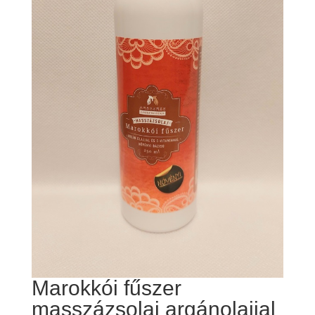
Marokkói fűszer
masszázsolaj argánolajjal