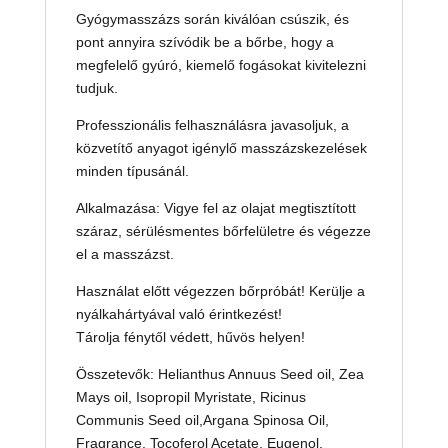
Gyógymasszázs során kiválóan csúszik, és
pont annyira szívódik be a bőrbe, hogy a
megfelelő gyúró, kiemelő fogásokat kivitelezni
tudjuk.
Professzionális felhasználásra javasoljuk, a
közvetítő anyagot igénylő masszázskezelések
minden típusánál.
Alkalmazása: Vigye fel az olajat megtisztított
száraz, sérülésmentes bőrfelületre és végezze
el a masszázst.
Használat előtt végezzen bőrpróbát! Kerülje a
nyálkahártyával való érintkezést!
Tárolja fénytől védett, hűvös helyen!
Összetevők: Helianthus Annuus Seed oil, Zea
Mays oil, Isopropil Myristate, Ricinus
Communis Seed oil,Argana Spinosa Oil,
Fragrance, Tocoferol Acetate, Eugenol,