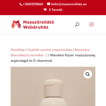
+36203256664
hello@masszorellato.eu
0 Termék
Kezdőlap
/
Gyártók szerinti csoportosítás
/
Masszázs
Manufaktúra termékei. 1
/ Marokkói fűszer masszázsolaj
argánolajjal és E-vitaminnal.