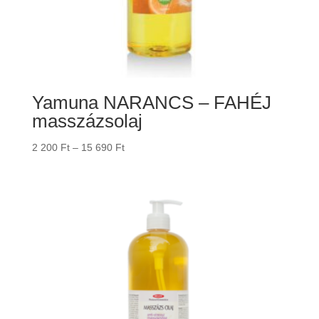
Yamuna NARANCS – FAHÉJ
masszázsolaj
Ártartomány:
2 200
Ft
–
15 690
Ft
2
200 Ft
-
15
690 Ft