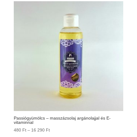
Passiógyümölcs – masszázsolaj argánolajjal és E-
vitaminnal
Ártartomány:
480
Ft
–
16 290
Ft
480 Ft