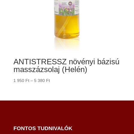
ANTISTRESSZ növényi bázisú
masszázsolaj (Helén)
Ártartomány:
1 950
Ft
–
5 380
Ft
1
950 Ft
-
5
380 Ft
FONTOS TUDNIVALÓK