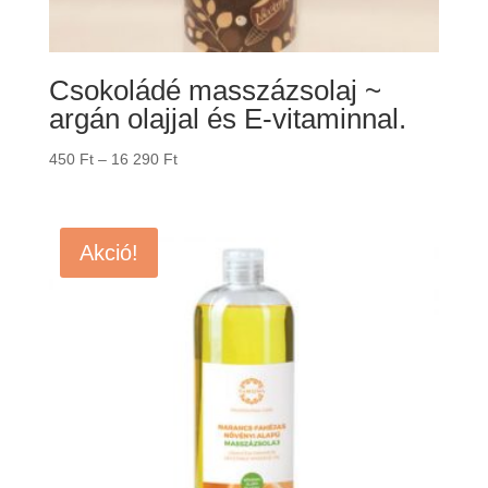
Csokoládé masszázsolaj ~
argán olajjal és E-vitaminnal.
Ártartomány:
450
Ft
–
16 290
Ft
450 Ft
-
16
Akció!
290 Ft