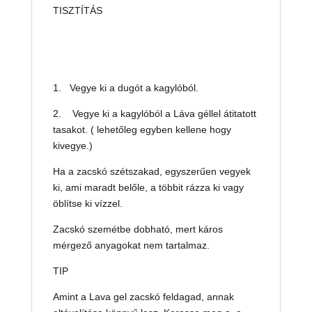
TISZTÍTÁS
1. Vegye ki a dugót a kagylóból.
2. Vegye ki a kagylóból a Láva géllel átitatott
tasakot. ( lehetőleg egyben kellene hogy
kivegye.)
Ha a zacskó szétszakad, egyszerűen vegyek
ki, ami maradt belőle, a többit rázza ki vagy
öblítse ki vízzel.
Zacskó szemétbe dobható, mert káros
mérgező anyagokat nem tartalmaz.
TIP
Amint a Lava gel zacskó feldagad, annak