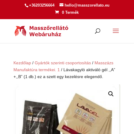
+36203256664
hello@masszorellato.eu
0 Termék
Kezdőlap
/
Gyártók szerinti csoportosítás
/
Masszázs
Manufaktúra termékei. 1
/ Lávakagyló aktiváló gél ,,A”
+,,B” (1 db.) ez a szett egy kezelésre elegendő.