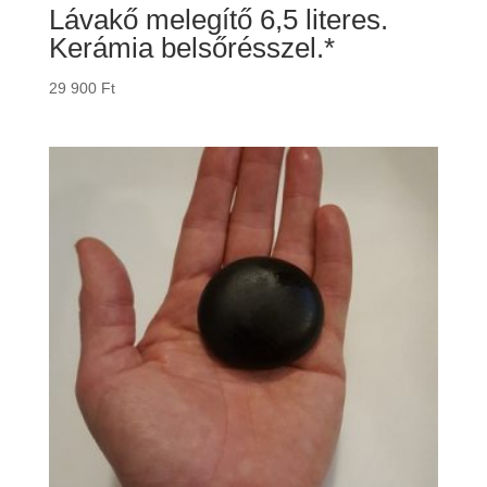
Lávakő melegítő 6,5 literes.
Kerámia belsőrésszel.*
29 900
Ft