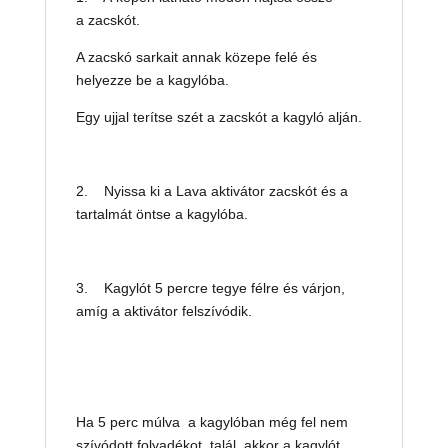
a zacskót.
A zacskó sarkait annak közepe felé és
helyezze be a kagylóba.
Egy ujjal terítse szét a zacskót a kagyló alján.
2. Nyissa ki a Lava aktivátor zacskót és a
tartalmát öntse a kagylóba.
3. Kagylót 5 percre tegye félre és várjon,
amíg a aktivátor felszívódik.
Ha 5 perc múlva a kagylóban még fel nem
szívódott folyadékot talál, akkor a kagylót