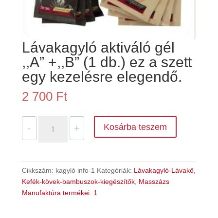
Lávakagyló aktiváló gél
,,A” +,,B” (1 db.) ez a szett
egy kezelésre elegendő.
2 700
Ft
Lávakagyló
Kosárba teszem
-
+
aktiváló
gél
,,A"
+,,B"
Cikkszám:
kagyló info-1
Kategóriák:
Lávakagyló-Lávakő
,
(1
Kefék-kövek-bambuszok-kiegészítők
,
Masszázs
db.)
Manufaktúra termékei. 1
ez
a