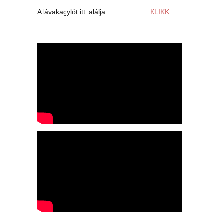
A lávakagylót itt találja
KLIKK