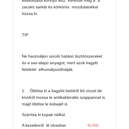
eltávolítása könnyű lesz. Keresse meg a a
zacskó sarkát és körkörös mozdulatokkal
húzza ki.
TIP
Ne használjon súroló hatású tisztítószereket
és a sav-alapú anyagot, mert azok kagyló
felületét elhomályosíthatják.
1. Öblítse ki a kagylót belülről bő vízzel de
kívülről mossa le antibakteriális szappannal is,
majd öblítse le külsejét is.
Szárítsa ki kupak nélkül.
A kezelésről itt olvashat
KLIKK