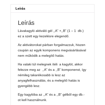
szett
egy
Leírás
kezelésre
elegendő.
Leírás
mennyiség
Lávakagyló aktiváló gél ,,A” +,,B” (1 – 1 db.)
ez a szett egy kezelésre elegendő.
Az aktivátorokat párban forgalmazzuk, hiszen
csupán az egyik komponens megvásárlásával
nem működik a melegítő hatás.
Ha valaki túl melegnek ítéli a kagylót, akkor
felezze meg az ,,A” és a ,,B” komponenst, így
némileg takarékosabb is lesz az
anyagfelhasználás, és a melegítő hatás is
gyengébb lesz.
Egy kagylóba az ,,A” és a ,,B” gélből egy db.-
ot kell használnunk.