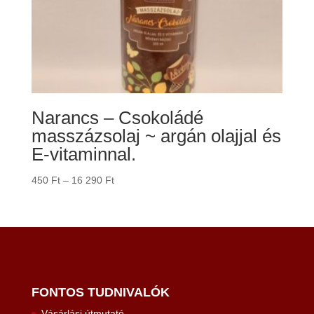
Narancs – Csokoládé
masszázsolaj ~ argán olajjal és
E-vitaminnal.
Ártartomány:
450
Ft
–
16 290
Ft
450 Ft
-
16
290 Ft
FONTOS TUDNIVALÓK
Vásárlási útmutató