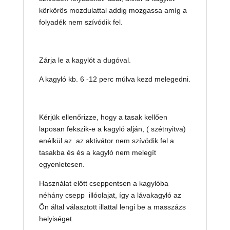
körkörös mozdulattal addig mozgassa amíg a
folyadék nem szívódik fel.
Zárja le a kagylót a dugóval.
A kagyló kb. 6 -12 perc múlva kezd melegedni.
Kérjük ellenőrizze, hogy a tasak kellően
laposan fekszik-e a kagyló alján, ( szétnyitva)
enélkül az az aktivátor nem szívódik fel a
tasakba és és a kagyló nem melegít
egyenletesen.
Használat előtt cseppentsen a kagylóba
néhány csepp illóolajat, így a lávakagyló az
Ön által választott illattal lengi be a masszázs
helyiséget.