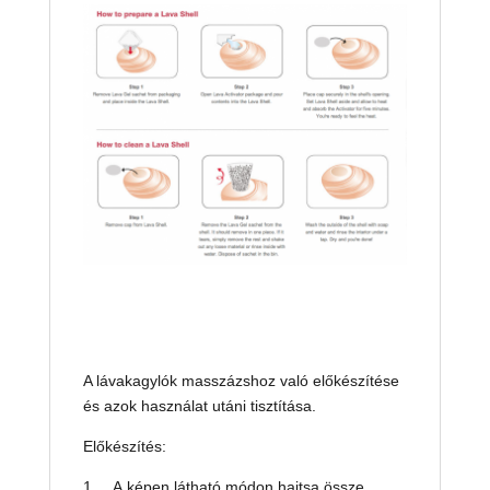
A lávakagylók masszázshoz való előkészítése
és azok használat utáni tisztítása.
Előkészítés:
1. A képen látható módon hajtsa össze