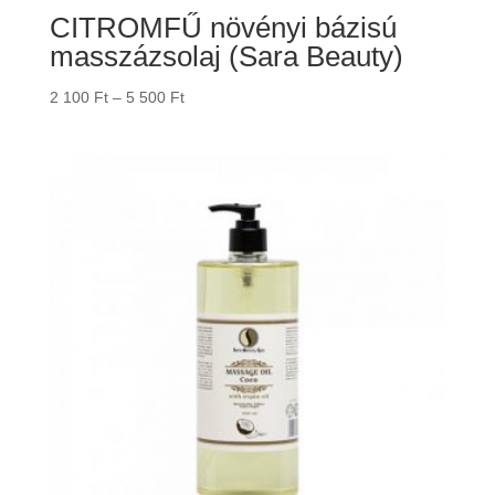
CITROMFŰ növényi bázisú
masszázsolaj (Sara Beauty)
Ártartomány:
2 100
Ft
–
5 500
Ft
2
100 Ft
-
5
500 Ft