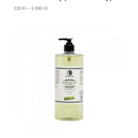
Ártartomány:
220
Ft
–
5 590
Ft
220 Ft
-
5
590 Ft