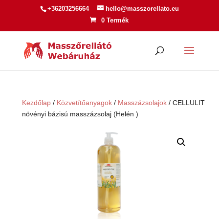
+36203256664
hello@masszorellato.eu
0 Termék
Kezdőlap
/
Közvetítőanyagok
/
Masszázsolajok
/ CELLULIT
növényi bázisú masszázsolaj (Helén )