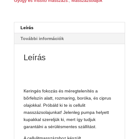
Gyógy és frissítő masszázs.
,
Masszázsolajok
mennyiség
Leírás
További információk
Leírás
Keringés fokozás és méregtelenítés a
bőrfelszín alatt, rozmaring, boróka, és ciprus
olajokkal. Próbáld ki te is cellulit
masszázsolajunkat! Jelenleg pumpa helyett
kupakkal szereljük ki, mert így tudjuk
garantálni a sérülésmentes szállítást.
A cellulitmasszázshoz készült