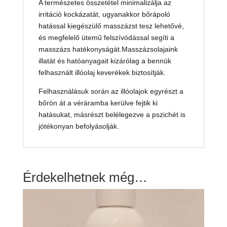
A természetes összetétel minimalizálja az
irritáció kockázatát, ugyanakkor bőrápoló
hatással kiegészülő masszázst tesz lehetővé,
és megfelelő ütemű felszívódással segíti a
masszázs hatékonyságát.Masszázsolajaink
illatát és hatóanyagait kizárólag a bennük
felhasznált illóolaj keverékek biztosítják.
Felhasználásuk során az illóolajok egyrészt a
bőrön át a véráramba kerülve fejtik ki
hatásukat, másrészt belélegezve a pszichét is
jótékonyan befolyásolják.
Érdekelhetnek még…