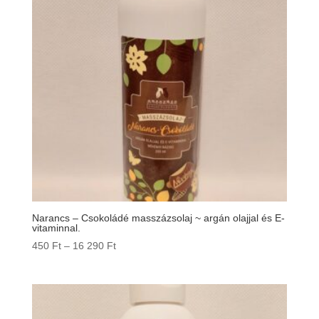
Narancs – Csokoládé masszázsolaj ~ argán olajjal és E-
vitaminnal.
Ártartomány:
450
Ft
–
16 290
Ft
450 Ft
-
16
290 Ft