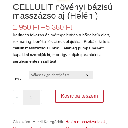
CELLULIT növényi bázisú
masszázsolaj (Helén )
Ártartomány:
1 950
Ft
–
5 380
Ft
1
Keringés fokozás és méregtelenítés a bőrfelszín alatt,
950 Ft
rozmaring, boróka, és ciprus olajokkal. Próbáld ki te is
-
cellulit masszázsolajunkat! Jelenleg pumpa helyett
5
kupakkal szereljük ki, mert így tudjuk garantálni a
380 Ft
sérülésmentes szállítást.
ml.
CELLULIT
Kosárba teszem
-
+
növényi
bázisú
masszázsolaj
(Helén
Cikkszám:
H cell
Kategóriák:
Helén masszázsolajok
,
)