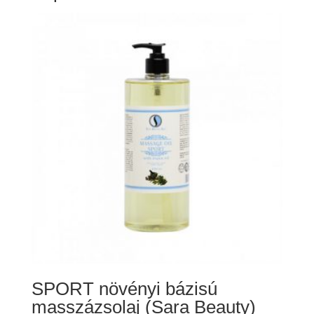
290 Ft
SPORT növényi bázisú
masszázsolaj (Sara Beauty)