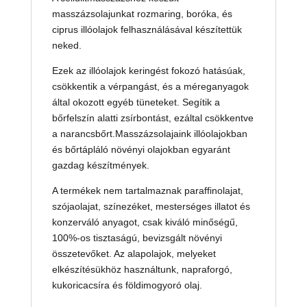
masszázsolajunkat rozmaring, boróka, és
ciprus illóolajok felhasználásával készítettük
neked.
Ezek az illóolajok keringést fokozó hatásúak,
csökkentik a vérpangást, és a méreganyagok
által okozott egyéb tüneteket. Segítik a
bőrfelszín alatti zsírbontást, ezáltal csökkentve
a narancsbőrt.Masszázsolajaink illóolajokban
és bőrtápláló növényi olajokban egyaránt
gazdag készítmények.
A termékek nem tartalmaznak paraffinolajat,
szójaolajat, színezéket, mesterséges illatot és
konzerváló anyagot, csak kiváló minőségű,
100%-os tisztaságú, bevizsgált növényi
összetevőket. Az alapolajok, melyeket
elkészítésükhöz használtunk, napraforgó,
kukoricacsíra és földimogyoró olaj.