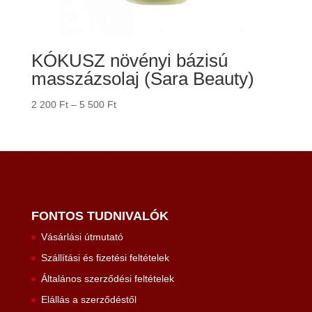
KÓKUSZ növényi bázisú
masszázsolaj (Sara Beauty)
Ártartomány:
2 200
Ft
–
5 500
Ft
2
200 Ft
-
5
500 Ft
FONTOS TUDNIVALÓK
Vásárlási útmutató
Szállítási és fizetési feltételek
Általános szerződési feltételek
Elállás a szerződéstől