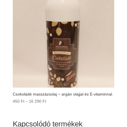
Csokoládé masszázsolaj ~ argán olajjal és E-vitaminnal.
Ártartomány:
450
Ft
–
16 290
Ft
450 Ft
-
16
Kapcsolódó termékek