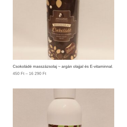
Csokoládé masszázsolaj ~ argán olajjal és E-vitaminnal.
Ártartomány:
450
Ft
–
16 290
Ft
450 Ft
-
16
290 Ft