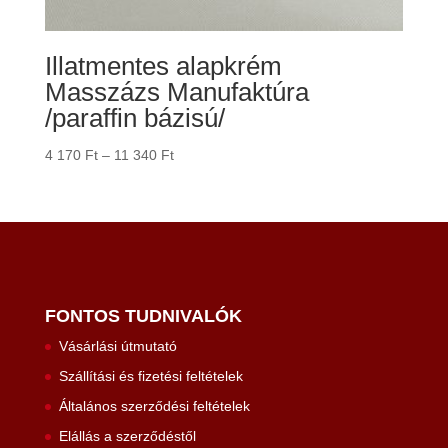
Illatmentes alapkrém
Masszázs Manufaktúra
/paraffin bázisú/
Ártartomány:
4 170
Ft
–
11 340
Ft
4
170 Ft
-
11
340 Ft
FONTOS TUDNIVALÓK
Vásárlási útmutató
Szállítási és fizetési feltételek
Általános szerződési feltételek
Elállás a szerződéstől