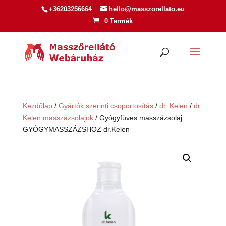
+36203256664
hello@masszorellato.eu
0 Termék
Kezdőlap
/
Gyártók szerinti csoportosítás
/
dr. Kelen
/
dr.
Kelen masszázsolajok
/ Gyógyfüves masszázsolaj
GYÓGYMASSZÁZSHOZ dr.Kelen