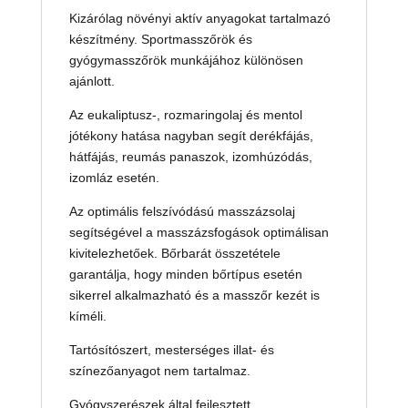
Kizárólag növényi aktív anyagokat tartalmazó
készítmény. Sportmasszőrök és
gyógymasszőrök munkájához különösen
ajánlott.
Az eukaliptusz-, rozmaringolaj és mentol
jótékony hatása nagyban segít derékfájás,
hátfájás, reumás panaszok, izomhúzódás,
izomláz esetén.
Az optimális felszívódású masszázsolaj
segítségével a masszázsfogások optimálisan
kivitelezhetőek. Bőrbarát összetétele
garantálja, hogy minden bőrtípus esetén
sikerrel alkalmazható és a masszőr kezét is
kíméli.
Tartósítószert, mesterséges illat- és
színezőanyagot nem tartalmaz.
Gyógyszerészek által fejlesztett.