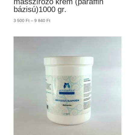
masszírozó krém (paraffin
bázisú)1000 gr.
Ártartomány:
3 500
Ft
–
9 840
Ft
3
500 Ft
-
9
840 Ft