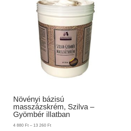
Növényi bázisú
masszázskrém, Szilva –
Gyömbér illatban
Ártartomány:
4 880
Ft
–
13 260
Ft