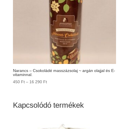
Narancs – Csokoládé masszázsolaj ~ argán olajjal és E-
vitaminnal.
Ártartomány:
450
Ft
–
16 290
Ft
450 Ft
-
16
Kapcsolódó termékek
290 Ft