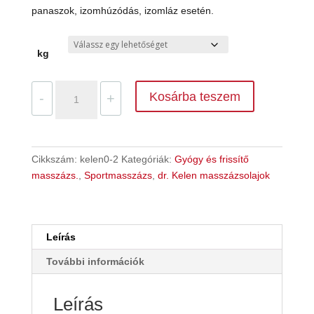
panaszok, izomhúzódás, izomláz esetén.
kg
Gyógyfüves
Kosárba teszem
-
+
masszázsolaj
GYÓGYMASSZÁZSHOZ
dr.Kelen
mennyiség
Cikkszám:
kelen0-2
Kategóriák:
Gyógy és frissítő
masszázs.
,
Sportmasszázs
,
dr. Kelen masszázsolajok
Leírás
További információk
Leírás