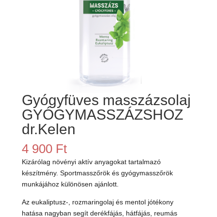
Gyógyfüves masszázsolaj
GYÓGYMASSZÁZSHOZ
dr.Kelen
4 900
Ft
Kizárólag növényi aktív anyagokat tartalmazó
készítmény. Sportmasszőrök és gyógymasszőrök
munkájához különösen ajánlott.
Az eukaliptusz-, rozmaringolaj és mentol jótékony
hatása nagyban segít derékfájás, hátfájás, reumás