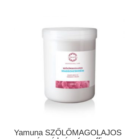
4
880 Ft
-
13
260 Ft
Yamuna SZŐLŐMAGOLAJOS