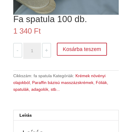
Fa spatula 100 db.
1 340
Ft
Fa
Kosárba teszem
-
+
spatula
100
db.
mennyiség
Cikkszám:
fa spatula
Kategóriák:
Krémek növényi
olajokból
,
Paraffin bázisú masszázskrémek
,
Fóliák,
spatulák, adagolók, stb...
Leírás