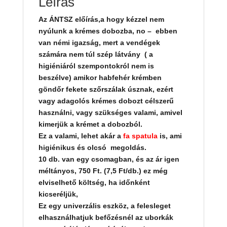
Leírás
Az ÁNTSZ előírás,a hogy kézzel nem
nyúlunk a krémes dobozba, no – ebben
van némi igazság, mert a vendégek
számára nem túl szép látvány ( a
higiéniáról szempontokról nem is
beszélve) amikor habfehér krémben
göndőr fekete szőrszálak úsznak, ezért
vagy adagolós krémes dobozt célszerű
használni, vagy szükséges valami, amivel
kimerjük a krémet a dobozból.
Ez a valami, lehet akár a
fa spatula
is, ami
higiénikus és olcsó megoldás.
10 db. van egy csomagban, és az ár igen
méltányos, 750 Ft. (7,5 Ft/db.) ez még
elviselhető költség, ha időnként
kicseréljük,
Ez egy univerzális eszköz, a felesleget
elhasználhatjuk befőzésnél az uborkák