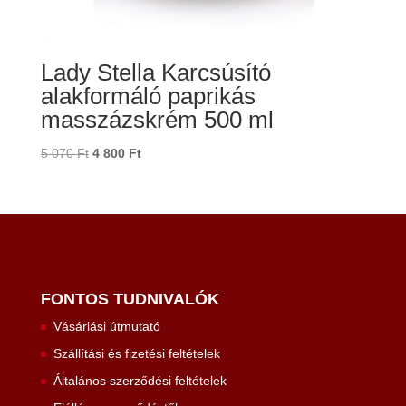
Lady Stella Karcsúsító
alakformáló paprikás
masszázskrém 500 ml
Original
Current
5 070
Ft
4 800
Ft
price
price
was:
is:
5
4
070 Ft.
800 Ft.
FONTOS TUDNIVALÓK
Vásárlási útmutató
Szállítási és fizetési feltételek
Általános szerződési feltételek