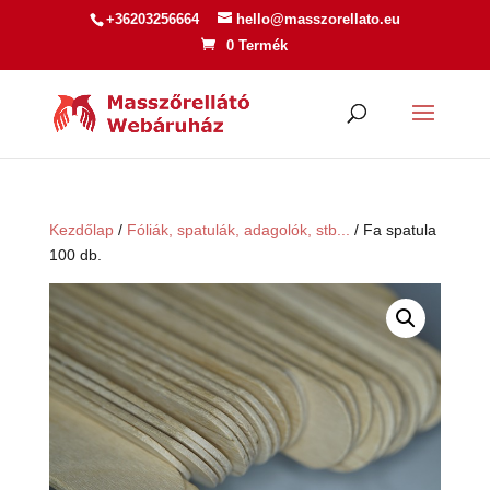
+36203256664
hello@masszorellato.eu
0 Termék
Kezdőlap
/
Fóliák, spatulák, adagolók, stb...
/ Fa spatula
100 db.