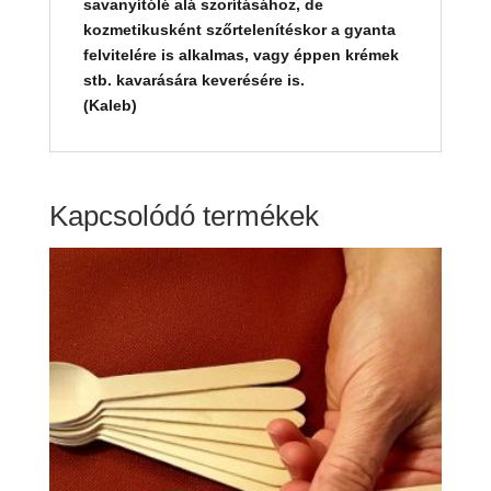
savanyítólé alá szorításához, de
kozmetikusként szőrtelenítéskor a gyanta
felvitelére is alkalmas, vagy éppen krémek
stb. kavarására keverésére is.
(Kaleb)
Kapcsolódó termékek