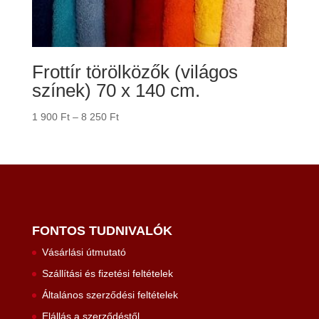
Frottír törölközők (világos
színek) 70 x 140 cm.
Ártartomány:
1 900
Ft
–
8 250
Ft
1
900 Ft
-
8
250 Ft
FONTOS TUDNIVALÓK
Vásárlási útmutató
Szállítási és fizetési feltételek
Általános szerződési feltételek
Elállás a szerződéstől