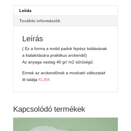
50
db.
Leírás
(39,8
További információk
ft/
db.)
mennyiség
Leírás
( Ez a forma a mobil padok fejrész toldásának
a kialakítására praktikus arckendő)
Az anyaga vastag 40 gr/ m2 sűrűségű.
Ennek az arckendőnek a mosható változatait
itt találja
KLIKK
Kapcsolódó termékek