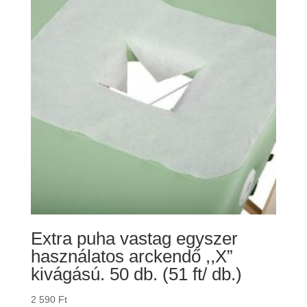
Extra puha vastag egyszer
használatos arckendő ,,X”
kivágású. 50 db. (51 ft/ db.)
2 590
Ft