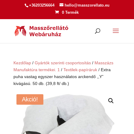
+36203256664
hello@masszorellato.eu
0 Termék
Kezdőlap
/
Gyártók szerinti csoportosítás
/
Masszázs
Manufaktúra termékei. 1
/
Textilek-papíráruk
/ Extra
puha vastag egyszer használatos arckendő ,,Y”
kivágású. 50 db. (39,8 ft/ db.)
Akció!