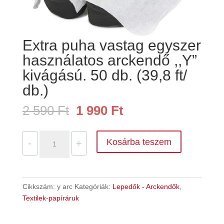
Extra puha vastag egyszer
használatos arckendő ,,Y”
kivágású. 50 db. (39,8 ft/
db.)
Original
Current
2 590
Ft
1 990
Ft
price
price
was:
is:
Extra
Kosárba teszem
2
1
-
+
puha
590 Ft.
990 Ft.
vastag
egyszer
használatos
Cikkszám:
y arc
Kategóriák:
Lepedők - Arckendők
,
arckendő
Textilek-papíráruk
,,Y"
kivágású.