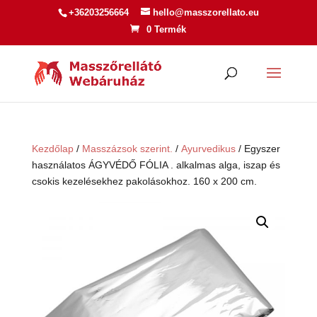
+36203256664
hello@masszorellato.eu
0 Termék
Kezdőlap
/
Masszázsok szerint.
/
Ayurvedikus
/ Egyszer
használatos ÁGYVÉDŐ FÓLIA . alkalmas alga, iszap és
csokis kezelésekhez pakolásokhoz. 160 x 200 cm.