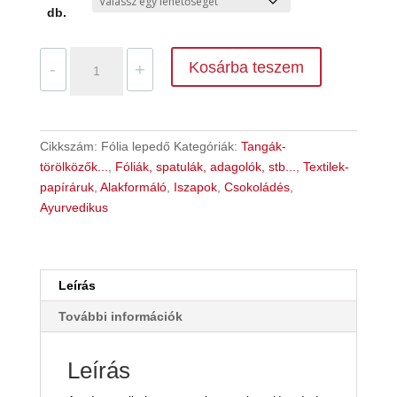
-
db.
14
000 Ft
Egyszer
Kosárba teszem
-
+
használatos
ÁGYVÉDŐ
FÓLIA
.
Cikkszám:
Fólia lepedő
Kategóriák:
Tangák-
alkalmas
törölközők...
,
Fóliák, spatulák, adagolók, stb...
,
Textilek-
alga,
papíráruk
,
Alakformáló
,
Iszapok
,
Csokoládés
,
iszap
Ayurvedikus
és
csokis
kezelésekhez
pakolásokhoz.
Leírás
160
További információk
x
200
cm.
Leírás
mennyiség