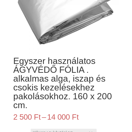
Egyszer használatos
ÁGYVÉDŐ FÓLIA .
alkalmas alga, iszap és
csokis kezelésekhez
pakolásokhoz. 160 x 200
cm.
Ártartomány:
2 500
Ft
–
14 000
Ft
2
500 Ft