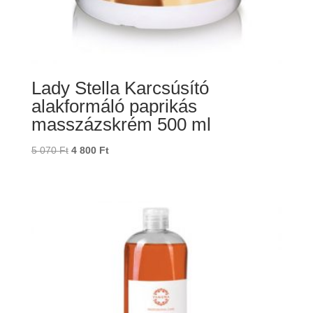
Lady Stella Karcsúsító
alakformáló paprikás
masszázskrém 500 ml
Original
Current
5 070
Ft
4 800
Ft
price
price
was:
is:
5
4
070 Ft.
800 Ft.